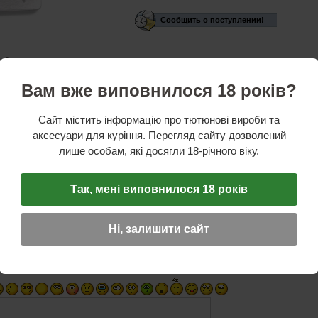
Сообщить о поступлении!
сейчас нет в наличии.
стики
Вам вже виповнилося 18 років?
ль:
США
талл
Сайт містить інформацію про тютюнові вироби та
яный
аксесуари для куріння. Перегляд сайту дозволений
ная коробка.
лише особам, які досягли 18-річного віку.
Так, мені виповнилося 18 років
ОТЗЫВ
☆
☆
☆
Ні, залишити сайт
Имя (обязательное)
E-Mail