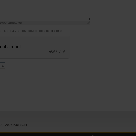
1000
символов
аться на уведомления о новых отзывах
ть
12 - 2026 Калабаш.