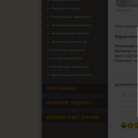
Зажигалка Cricket
Зажигалки турбо
Увеличить
Бензиновые зажигалки
Зажигалки для кальяна
Этого товара 
Зажигалки для трубок
Характери
Зажигалки для сигар
Производите
Бытовые зажигалки
Материал:
ме
Цвет:
серебр
Газ для зажигалок
Упаковка:
чер
Бензин для зажигалки
Кремень для зажигалки
ДОБАВИТЬ 
ПЕПЕЛЬНИЦЫ
☆
☆
HEADSHOP (ХЭДШОП)
КАЛЬЯНЫ И ВСЁ ДЛЯ НИХ