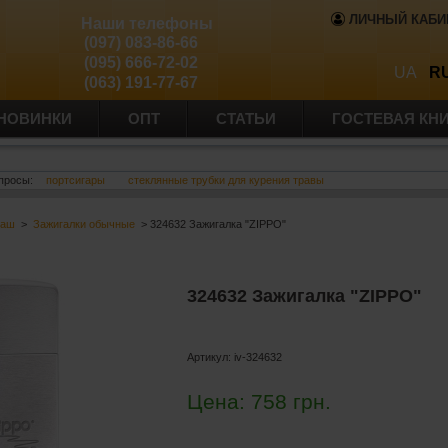
ЛИЧНЫЙ КАБИ
Наши телефоны
(097) 083-86-66
(095) 666-72-02
UA
R
(063) 191-77-67
НОВИНКИ
ОПТ
СТАТЬИ
ГОСТЕВАЯ КН
просы:
портсигары
стеклянные трубки для курения травы
баш
>
Зажигалки обычные
> 324632 Зажигалка "ZIPPO"
324632 Зажигалка "ZIPPO"
Артикул:
iv-324632
Цена:
758
грн.