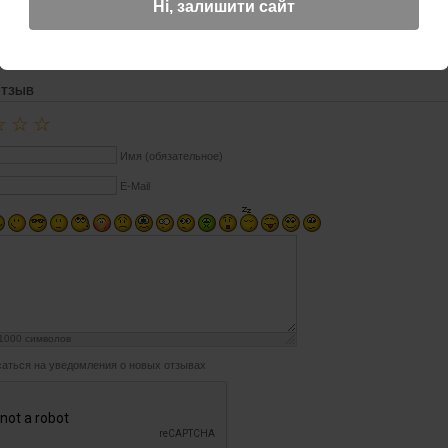
Ні, залишити сайт
па обладает увеличенной толщиной стенок, что говорит о еще большей защиты топлив
тонной упаковке.
ОТЗЫВ
☆
☆
☆
Имя (обязательное)
E-Mail
1000
символов
аться на уведомления о новых отзывах