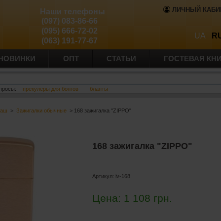
ЛИЧНЫЙ КАБИ
Наши телефоны
(097) 083-86-66
(095) 666-72-02
UA
R
(063) 191-77-67
НОВИНКИ
ОПТ
СТАТЬИ
ГОСТЕВАЯ КН
просы:
прекулеры для бонгов
бланты
баш
>
Зажигалки обычные
> 168 зажигалка "ZIPPO"
168 зажигалка "ZIPPO"
Артикул:
iv-168
Цена:
1 108
грн.