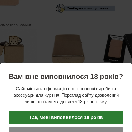
Сообщить о поступлении!
сейчас нет в наличии.
Вам вже виповнилося 18 років?
стики
ль:
США
Сайт містить інформацію про тютюнові вироби та
вая
тонная коробочка
аксесуари для куріння. Перегляд сайту дозволений
аль
лише особам, які досягли 18-річного віку.
ниевый
Так, мені виповнилося 18 років
 "ZIPPO" представительница серии классических моделей от самого известного европе
радует неизменно высоким качеством и отличительным дизайном. Каждая модель заж
высокой надежностью, что является немаловажной характеристикой, говорящей о над