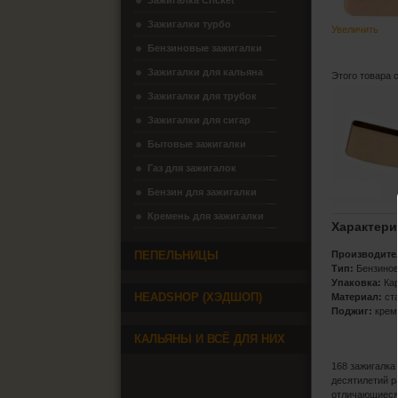
Зажигалка Cricket
Зажигалки турбо
Увеличить
Бензиновые зажигалки
Зажигалки для кальяна
Этого товара 
Зажигалки для трубок
Зажигалки для сигар
Бытовые зажигалки
Газ для зажигалок
Бензин для зажигалки
Кремень для зажигалки
Характери
ПЕПЕЛЬНИЦЫ
Производите
Тип:
Бензино
Упаковка:
Кар
HEADSHOP (ХЭДШОП)
Материал:
ст
Поджиг:
крем
КАЛЬЯНЫ И ВСЁ ДЛЯ НИХ
168 зажигалка
десятилетий 
отличающиеся 