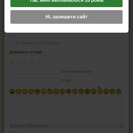
Так, мені виповнилося 18 років
ОТЗЫВЫ
#1
user
Ні, залишити сайт
13.02.2023 07:42
0
☆
☆
☆
☆
☆
Мне кремний диаметром 2 мм штук 20
Цитировать
Обновить список отзывов
ДОБАВИТЬ ОТЗЫВ
☆
☆
☆
☆
☆
Имя (обязательное)
E-Mail
Осталось:
1000
символов