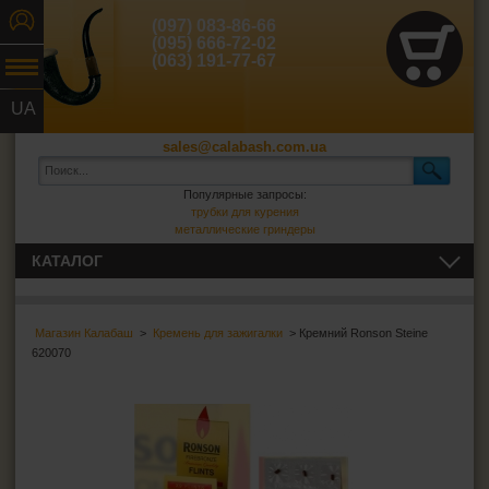
(097) 083-86-66
(095) 666-72-02
(063) 191-77-67
UA
RU
sales@calabash.com.ua
Популярные запросы:
трубки для курения
металлические гриндеры
КАТАЛОГ
ТРУБКИ И ВСЁ ДЛЯ НИХ
Магазин Калабаш
>
Кремень для зажигалки
> Кремний Ronson Steine
СИГАРЫ, СИГАРИЛЛЫ И ВСЁ ДЛЯ НИХ
620070
ВСЁ ДЛЯ СИГАРЕТ И САМОКРУТОК
ЗАЖИГАЛКИ
Зажигалки обычные