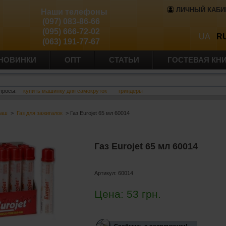
ЛИЧНЫЙ КАБИ
Наши телефоны
(097) 083-86-66
(095) 666-72-02
UA
R
(063) 191-77-67
НОВИНКИ
ОПТ
СТАТЬИ
ГОСТЕВАЯ КН
просы:
купить машинку для самокруток
гриндеры
баш
>
Газ для зажигалок
> Газ Eurojet 65 мл 60014
Газ Eurojet 65 мл 60014
Артикул:
60014
Цена:
53
грн.