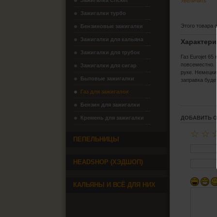
Зажигалка Cricket
Увеличить
Зажигалки турбо
Этого товара 
Бензиновые зажигалки
Зажигалки для кальяна
Характери
Зажигалки для трубок
Газ Eurojet 6
повсеместно. 
Зажигалки для сигар
руке. Немецки
Бытовые зажигалки
заправка буде
Газ для зажигалок
Бензин для зажигалки
ДОБАВИТЬ 
Кремень для зажигалки
☆
☆
ПЕПЕЛЬНИЦЫ
HEADSHOP (ХЭДШОП)
КАЛЬЯНЫ И ВСЁ ДЛЯ НИХ