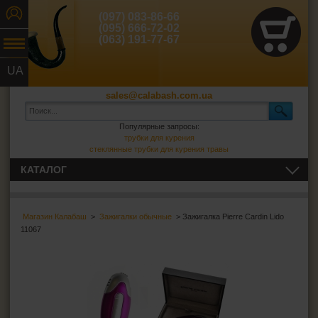
(097) 083-86-66
(095) 666-72-02
(063) 191-77-67
UA
RU
sales@calabash.com.ua
Популярные запросы:
трубки для курения
стеклянные трубки для курения травы
КАТАЛОГ
ТРУБКИ И ВСЁ ДЛЯ НИХ
Магазин Калабаш
>
Зажигалки обычные
> Зажигалка Pierre Cardin Lido
СИГАРЫ, СИГАРИЛЛЫ И ВСЁ ДЛЯ НИХ
11067
ВСЁ ДЛЯ СИГАРЕТ И САМОКРУТОК
ЗАЖИГАЛКИ
Зажигалки обычные