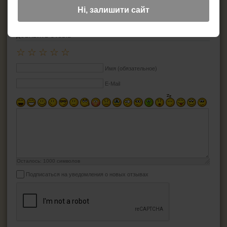
Дополнительная информация:--
Ні, залишити сайт
ДОБАВИТЬ ОТЗЫВ
☆
☆
☆
☆
☆
Имя (обязательное)
E-Mail
Осталось:
1000
символов
Подписаться на уведомления о новых отзывах