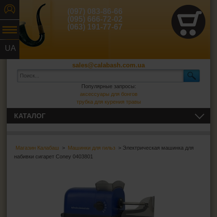
(097) 083-86-66
(095) 666-72-02
(063) 191-77-67
UA
RU
sales@calabash.com.ua
Популярные запросы:
аксессуары для бонгов
трубка для курения травы
КАТАЛОГ
ТРУБКИ И ВСЁ ДЛЯ НИХ
Магазин Калабаш
>
Машинки для гильз
> Электрическая машинка для
СИГАРЫ, СИГАРИЛЛЫ И ВСЁ ДЛЯ НИХ
набивки сигарет Coney 0403801
ВСЁ ДЛЯ СИГАРЕТ И САМОКРУТОК
Сигаретная бумага
Фильтры для самокруток