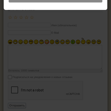
ДОБАВИТЬ ОТЗЫВ
☆
☆
☆
☆
☆
Имя (обязательное)
E-Mail
Осталось:
1000
символов
Подписаться на уведомления о новых отзывах
Отправить