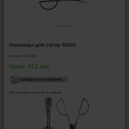
Ножницы для сигар
Хьюмидоры
Гигрометр для хьюмидора
Увеличить
Увлажнители для хьюмидора
Пирсеры для сигар
Ножницы для сигар 50201
ВСЁ ДЛЯ СИГАРЕТ И САМОКРУТОК
Артикул:
10150201
ЗАЖИГАЛКИ
Цена:
412
грн.
ПЕПЕЛЬНИЦЫ
Сообщить о поступлении!
HEADSHOP (ХЭДШОП)
Этого товара сейчас нет в наличии.
КАЛЬЯНЫ И ВСЁ ДЛЯ НИХ