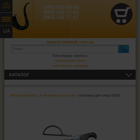
(097) 083-86-66
(095) 666-72-02
(063) 191-77-67
UA
RU
sales@calabash.com.ua
Популярные запросы:
силиконовые бонги
пластиковые гриндеры
КАТАЛОГ
ТРУБКИ И ВСЁ ДЛЯ НИХ
Магазин Калабаш
>
Ножницы для сигар
> Ножницы для сигар 50201
СИГАРЫ, СИГАРИЛЛЫ И ВСЁ ДЛЯ НИХ
Пепельницы для сигар
Зажигалки для сигар
Футляры для сигар
Гильотины для сигар