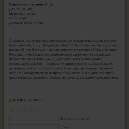
Страна изготовитель:
Китай
Длина:
14,5 см
Материал:
металл
Цвет:
хром
Диаметр сигар:
22 мм
Стильные и качественные аксессуары как нельзя лучше характеризуют
вкус и высокий статус владельца сигар. Процесс курения подразумевает
под собой целый ритуал, в основе которого подготовка сигары к курению.
Речь идет о необходимости равномерного среза кончика сигары для
получения ровной тяги и дыма. Для таких целей используются
специальные девайсы – ножницы. Их острые лезвия позволяют одним
движением аккуратно обрезать сигару, не нарушив нежный покровный
лист. Они обладают удобным форматом и стильным видом, становясь
прекрасным дополнением к набору по уходу за сигарами на вашем столе.
ДОБАВИТЬ ОТЗЫВ
☆
☆
☆
☆
☆
Имя (обязательное)
E-Mail