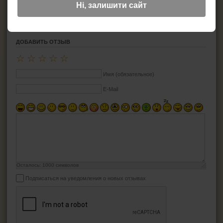
Цвет: серебристый
Ні, залишити сайт
Дополнительно: --
ДОБАВИТЬ ОТЗЫВ
☆
☆
☆
☆
☆
Имя (обязательное)
E-Mail
Осталось:
1000
символов
Подписаться на уведомления о новых отзывах