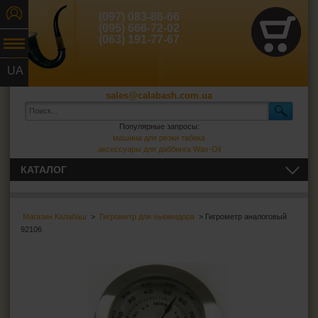
(097) 083-86-66
(095) 666-72-02
(063) 191-77-67
UA
RU
sales@calabash.com.ua
Популярные запросы:
машина для резки табака
аксессуары для даббинга Wax-Oil
КАТАЛОГ
ТРУБКИ И ВСЁ ДЛЯ НИХ
Магазин Калабаш
>
Гигрометр для хьюмидора
> Гигрометр аналоговый
СИГАРЫ, СИГАРИЛЛЫ И ВСЁ ДЛЯ НИХ
92106
Пепельницы для сигар
Зажигалки для сигар
Футляры для сигар
Гильотины для сигар