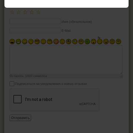
ДОБАВИТЬ ОТЗЫВ
☆
☆
☆
☆
☆
Имя (обязательное)
E-Mail
Осталось:
1000
символов
Подписаться на уведомления о новых отзывах
Отправить