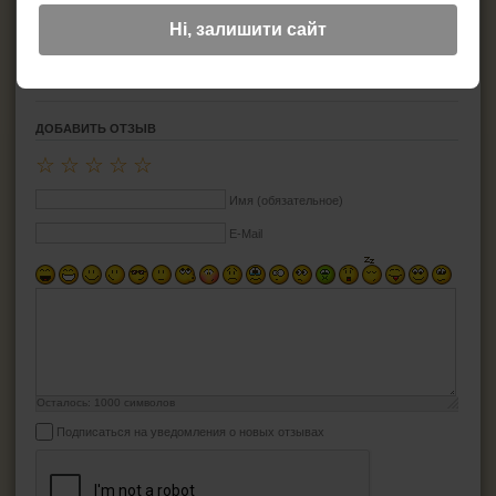
Материал: керамика/пробковое дерево
Мест для трубок: 2
Ні, залишити сайт
Цвет: глянец черный
Размеры:
ДОБАВИТЬ ОТЗЫВ
☆
☆
☆
☆
☆
Имя (обязательное)
E-Mail
Осталось:
1000
символов
Подписаться на уведомления о новых отзывах