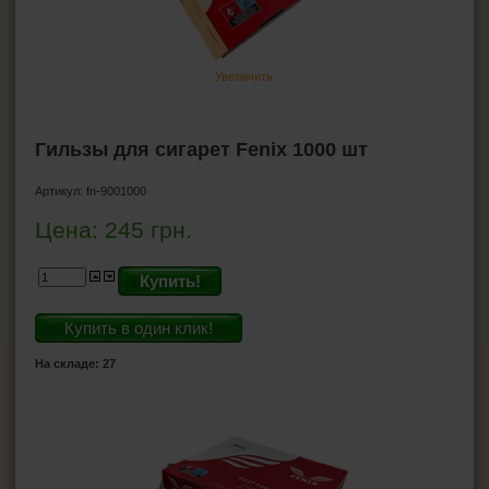
Гильзы для сигарет
Firebox
Atomic
Увеличить
Gama
Hocus
Companeros
Гильзы для сигарет Fenix 1000 шт
Smokster
T&T
Артикул:
fn-9001000
Silver Star
Korona
Цена:
245
грн.
Fenix
Ящик сигаретных гильз
Купить!
Angel
Marlboro
Купить в один клик!
LUX
Golden Leaf
На складе: 27
Minesota
CARTEL
Magnus
DESPERADOS
MORENO