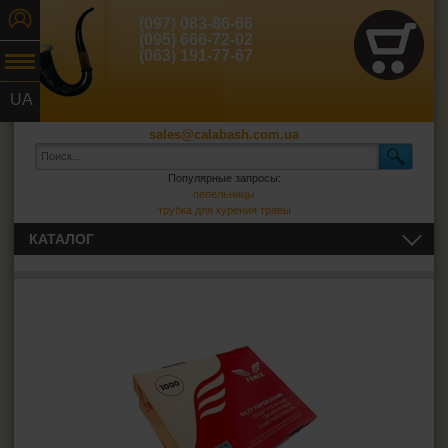
(097) 083-86-66
(095) 666-72-02
(063) 191-77-67
UA
RU
sales@calabash.com.ua
Популярные запросы:
пепельницы
трубка для курения травы
КАТАЛОГ
ТРУБКИ И ВСЁ ДЛЯ НИХ
СИГАРЫ, СИГАРИЛЛЫ И ВСЁ ДЛЯ НИХ
ВСЁ ДЛЯ СИГАРЕТ И САМОКРУТОК
Сигаретная бумага
Фильтры для самокруток