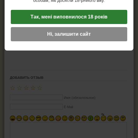
особам, які досягли 18-річного віку.
ЗАЖИГАЛКИ
Производитель:
Smoking
Страна изготовитель:
Испания
Так, мені виповнилося 18 років
Вместительность стика:
12 штук
ПЕПЕЛЬНИЦЫ
Длина :
108 мм
Плотность:
13 г/м²
Ні, залишити сайт
Тление:
медленное тление
HEADSHOP (ХЭДШОП)
Цвет:
Прозрачная
Материал:
Рисовая бумага
КАЛЬЯНЫ И ВСЁ ДЛЯ НИХ
ДОБАВИТЬ ОТЗЫВ
☆
☆
☆
☆
☆
Имя (обязательное)
E-Mail