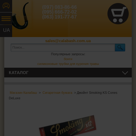
(097) 083-86-66
(095) 666-72-02
(063) 191-77-67
UA
RU
sales@calabash.com.ua
Популярные запросы:
бонги
силиконовые трубки для курения травы
КАТАЛОГ
ТРУБКИ И ВСЁ ДЛЯ НИХ
Магазин Калабаш
>
Сигаретная бумага
> Джойнт Smoking KS Cones
СИГАРЫ, СИГАРИЛЛЫ И ВСЁ ДЛЯ НИХ
DeLuxe
ВСЁ ДЛЯ СИГАРЕТ И САМОКРУТОК
Сигаретная бумага
Smoking
Columbus