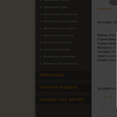
Зажигалка Cricket
Зажигалки турбо
Увеличить
Бензиновые зажигалки
Зажигалки для кальяна
На складе: 10
Зажигалки для трубок
Бренд:
Atomi
Зажигалки для сигар
Страна бренд
Бытовые зажигалки
Страна изгот
Материал:
Пл
Газ для зажигалок
Топливо:
Газ
Запал:
кремн
Бензин для зажигалки
Пламя:
Обыч
Кремень для зажигалки
ПЕПЕЛЬНИЦЫ
HEADSHOP (ХЭДШОП)
ДОБАВИТЬ 
☆
☆
КАЛЬЯНЫ И ВСЁ ДЛЯ НИХ