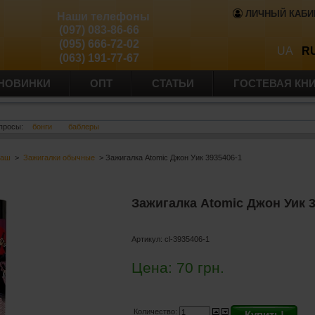
ЛИЧНЫЙ КАБИ
Наши телефоны
(097) 083-86-66
(095) 666-72-02
UA
R
(063) 191-77-67
НОВИНКИ
ОПТ
СТАТЬИ
ГОСТЕВАЯ КН
просы:
бонги
баблеры
баш
>
Зажигалки обычные
> Зажигалка Atomic Джон Уик 3935406-1
Зажигалка Atomic Джон Уик 
Артикул:
cl-3935406-1
Цена:
70
грн.
Количество:
Купить!