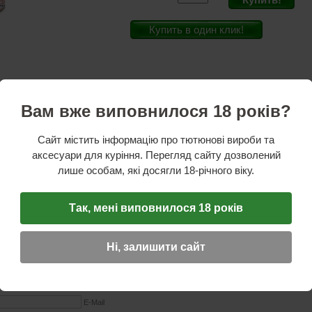
Купить в один клик!
c
а:
Германия
Вам вже виповнилося 18 років?
овитель:
Китай
астик
Сайт містить інформацію про тютюнові вироби та
иевая
аксесуари для куріння. Перегляд сайту дозволений
ное
лише особам, які досягли 18-річного віку.
Так, мені виповнилося 18 років
ОТЗЫВ
Ні, залишити сайт
☆
☆
☆
Имя (обязательное)
E-Mail