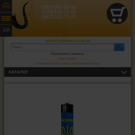
(097) 083-86-66
(095) 666-72-02
(063) 191-77-67
UA
RU
sales@calabash.com.ua
Популярные запросы:
портсигары
металлические трубки для курения травы
КАТАЛОГ
ТРУБКИ И ВСЁ ДЛЯ НИХ
СИГАРЫ, СИГАРИЛЛЫ И ВСЁ ДЛЯ НИХ
ВСЁ ДЛЯ СИГАРЕТ И САМОКРУТОК
ЗАЖИГАЛКИ