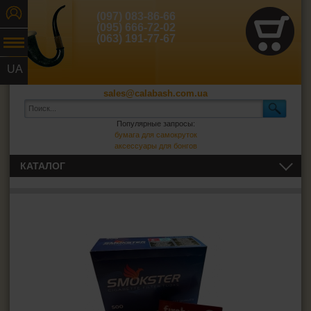
(097) 083-86-66
(095) 666-72-02
(063) 191-77-67
UA
RU
sales@calabash.com.ua
Популярные запросы:
бумага для самокруток
аксессуары для бонгов
КАТАЛОГ
ТРУБКИ И ВСЁ ДЛЯ НИХ
СИГАРЫ, СИГАРИЛЛЫ И ВСЁ ДЛЯ НИХ
ВСЁ ДЛЯ СИГАРЕТ И САМОКРУТОК
Сигаретная бумага
Фильтры для самокруток