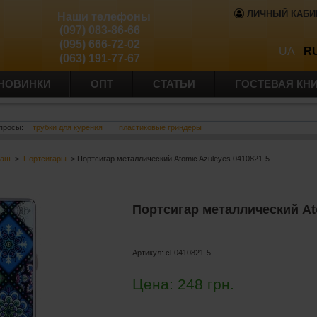
ЛИЧНЫЙ КАБИ
Наши телефоны
(097) 083-86-66
(095) 666-72-02
UA
R
(063) 191-77-67
НОВИНКИ
ОПТ
СТАТЬИ
ГОСТЕВАЯ КН
просы:
трубки для курения
пластиковые гриндеры
баш
>
Портсигары
> Портсигар металлический Atomic Azuleyes 0410821-5
Портсигар металлический At
Артикул:
cl-0410821-5
Цена:
248
грн.