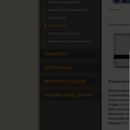
Машинки для гильз
Увеличить
Машинки для самокруток
Мундштуки
Этого товара 
Портсигары
Коробка для сигарет
Машинки для резки табака
ЗАЖИГАЛКИ
ПЕПЕЛЬНИЦЫ
Характери
HEADSHOP (ХЭДШОП)
Производите
КАЛЬЯНЫ И ВСЁ ДЛЯ НИХ
Страна бренд
Страна прои
Серия:
Azuley
Вместительн
Материал:
ме
Фиксация сиг
Размеры:
9 х