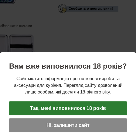
Сообщить о поступлении!
сейчас нет в наличии.
Вам вже виповнилося 18 років?
Сайт містить інформацію про тютюнові вироби та
аксесуари для куріння. Перегляд сайту дозволений
стики
лише особам, які досягли 18-річного віку.
ль:
Atomic
а:
Германия
зводитель:
Китай
Так, мені виповнилося 18 років
es
ость:
12 сигарет
талл
арет:
на резинке
Ні, залишити сайт
 6 см