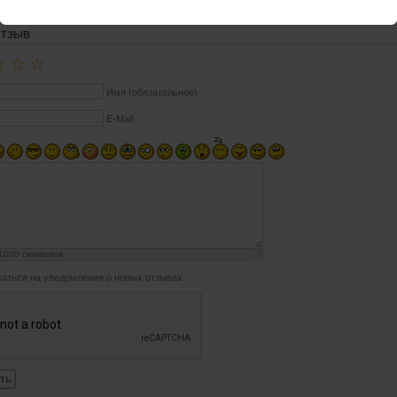
ОТЗЫВ
☆
☆
☆
Имя (обязательное)
E-Mail
1000
символов
аться на уведомления о новых отзывах
ть