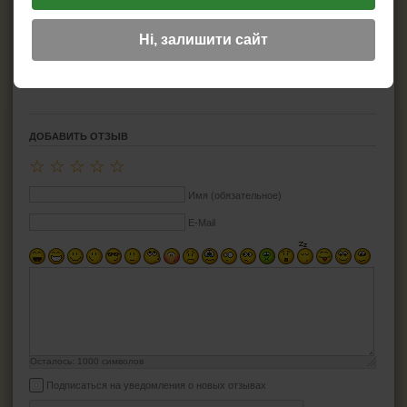
Модель:
Liqueur Label
Материал:
Пластик
Топливо:
Газ
Ні, залишити сайт
Запал:
Пьезо
Пламя:
Турбо
Возможность заправить:
Есть
ДОБАВИТЬ ОТЗЫВ
☆
☆
☆
☆
☆
Имя (обязательное)
E-Mail
Осталось:
1000
символов
Подписаться на уведомления о новых отзывах