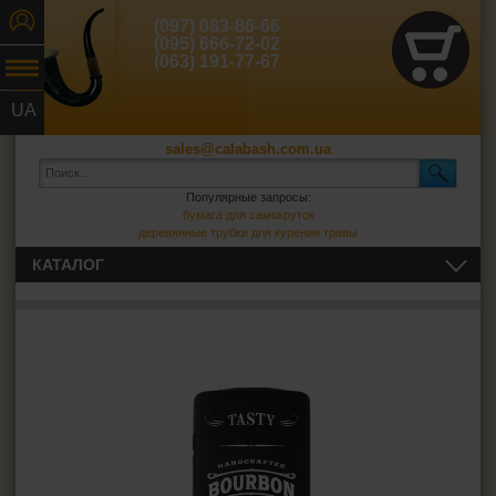
(097) 083-86-66
(095) 666-72-02
(063) 191-77-67
UA
RU
sales@calabash.com.ua
Популярные запросы:
бумага для самокруток
деревянные трубки для курения травы
КАТАЛОГ
ТРУБКИ И ВСЁ ДЛЯ НИХ
СИГАРЫ, СИГАРИЛЛЫ И ВСЁ ДЛЯ НИХ
ВСЁ ДЛЯ СИГАРЕТ И САМОКРУТОК
ЗАЖИГАЛКИ
Зажигалки обычные