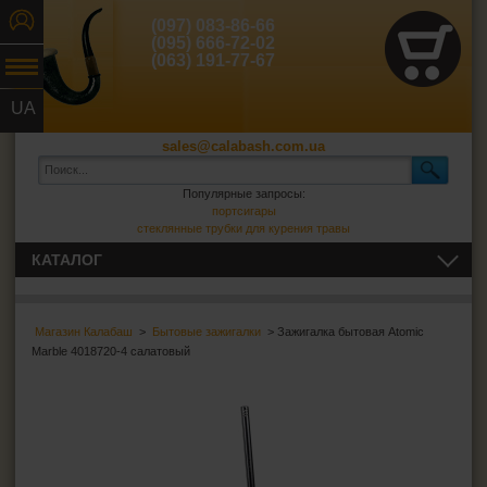
(097) 083-86-66
(095) 666-72-02
(063) 191-77-67
UA
RU
sales@calabash.com.ua
Популярные запросы:
портсигары
стеклянные трубки для курения травы
КАТАЛОГ
ТРУБКИ И ВСЁ ДЛЯ НИХ
Магазин Калабаш
>
Бытовые зажигалки
> Зажигалка бытовая Atomic
СИГАРЫ, СИГАРИЛЛЫ И ВСЁ ДЛЯ НИХ
Marble 4018720-4 салатовый
ВСЁ ДЛЯ СИГАРЕТ И САМОКРУТОК
ЗАЖИГАЛКИ
Зажигалки обычные