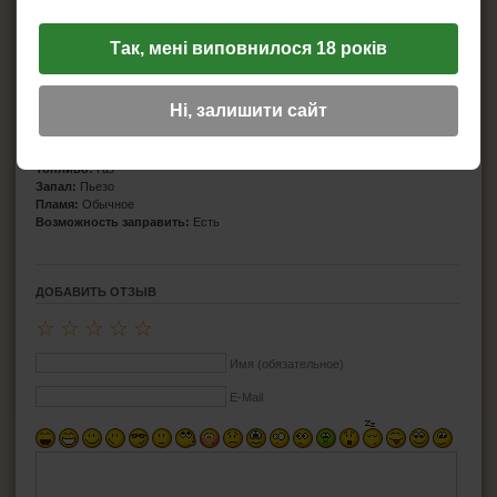
Характеристики
Так, мені виповнилося 18 років
Бренд:
Atomic
Страна бренда:
Германия
Страна изготовитель:
Китай
Ні, залишити сайт
Модель:
Marble
Материал:
Пластик
Длина:
27 см
Топливо:
Газ
Запал:
Пьезо
Пламя:
Обычное
Возможность заправить:
Есть
ДОБАВИТЬ ОТЗЫВ
☆
☆
☆
☆
☆
Имя (обязательное)
E-Mail