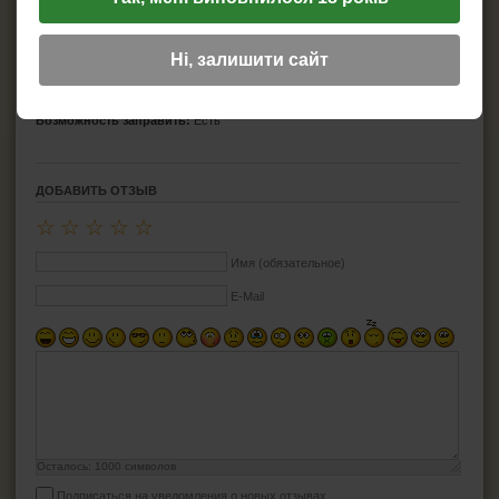
Страна изготовитель:
Китай
Модель:
Fireworks
Материал:
Пластик
Ні, залишити сайт
Топливо:
Газ
Запал:
Пьезо
Пламя:
Турбо
Возможность заправить:
Есть
ДОБАВИТЬ ОТЗЫВ
☆
☆
☆
☆
☆
Имя (обязательное)
E-Mail
Осталось:
1000
символов
Подписаться на уведомления о новых отзывах