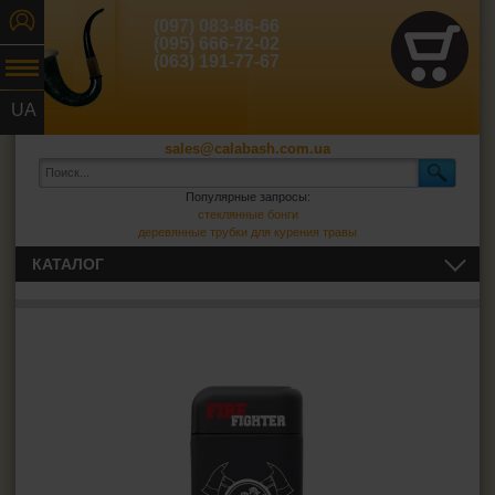
(097) 083-86-66
(095) 666-72-02
(063) 191-77-67
UA
RU
sales@calabash.com.ua
Популярные запросы:
стеклянные бонги
деревянные трубки для курения травы
КАТАЛОГ
ТРУБКИ И ВСЁ ДЛЯ НИХ
СИГАРЫ, СИГАРИЛЛЫ И ВСЁ ДЛЯ НИХ
ВСЁ ДЛЯ СИГАРЕТ И САМОКРУТОК
ЗАЖИГАЛКИ
Зажигалки обычные