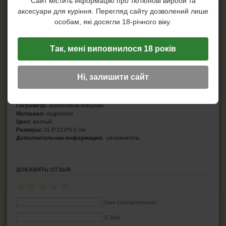
Сайт містить інформацію про тютюнові вироби та
аксесуари для куріння. Перегляд сайту дозволений лише
особам, які досягли 18-річного віку.
Так, мені виповнилося 18 років
Характеристики
Бренд:
Myon
Ні, залишити сайт
Страна бренда:
Франция
Страна производитель:
Китай
Вместительность
: 15-25 сигары
Гигрометр:
аналоговый внешний
Материал:
кедр/шпон
Цвет:
желтый
Размеры:
31.5*23.8*6.5 см
Дополнительная информация:
увлажнитель
ДОБАВИТЬ ОТЗЫВ
☆
☆
☆
☆
☆
Имя (обязательное)
E-Mail