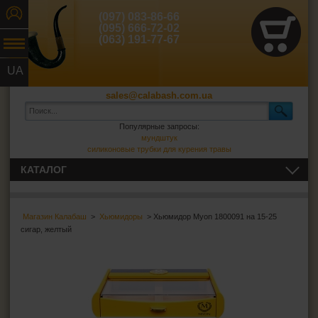
(097) 083-86-66
(095) 666-72-02
(063) 191-77-67
UA
RU
sales@calabash.com.ua
Популярные запросы:
мундштук
силиконовые трубки для курения травы
КАТАЛОГ
ТРУБКИ И ВСЁ ДЛЯ НИХ
Магазин Калабаш
>
Хьюмидоры
> Хьюмидор Myon 1800091 на 15-25
СИГАРЫ, СИГАРИЛЛЫ И ВСЁ ДЛЯ НИХ
сигар, желтый
Пепельницы для сигар
Зажигалки для сигар
Футляры для сигар
Гильотины для сигар