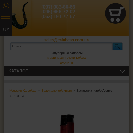
(097) 083-86-66
(095) 666-72-02
(063) 191-77-67
UA
RU
sales@calabash.com.ua
Популярные запросы:
машина для резки табака
джоинты
КАТАЛОГ
ТРУБКИ И ВСЁ ДЛЯ НИХ
Магазин Калабаш
>
Зажигалки обычные
> Зажигалка турбо Atomic
СИГАРЫ, СИГАРИЛЛЫ И ВСЁ ДЛЯ НИХ
2514311-3
ВСЁ ДЛЯ СИГАРЕТ И САМОКРУТОК
ЗАЖИГАЛКИ
Зажигалки обычные