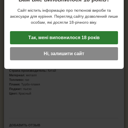
Сайт містить інформацію про тютюнові вироби та
аксесуари для куріння. Перегляд сайту дозволений лише
особам, які досягли 18-річного віку.
Так, мені виповнилося 18 років
Ні, залишити сайт
Производитель:
Myon
Страна бренда:
Франция
Страна производитель:
Китай
Материал
: металл
Топливо:
газ
Пламя:
Турбо-пламя
Поджиг:
пьезо
Цвет:
Красный
ДОБАВИТЬ ОТЗЫВ