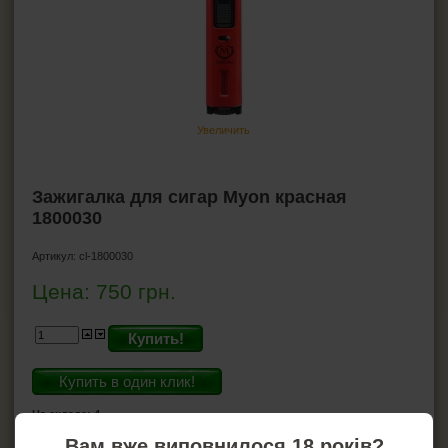
Ножницы для сигар
Хьюмидоры
Гигрометр для хьюмидора
Увлажнители для хьюмидора
Пирсеры для сигар
Увеличить
ВСЁ ДЛЯ СИГАРЕТ И САМОКРУТОК
Зажигалка для сигар Myon красная
1800030
ЗАЖИГАЛКИ
Артикул:
cl-1800030
ПЕПЕЛЬНИЦЫ
Цена:
750
грн.
HEADSHOP (ХЭДШОП)
Купить!
КАЛЬЯНЫ И ВСЁ ДЛЯ НИХ
Купить в один клик!
На складе: 4
Вам вже виповнилося 18 років?