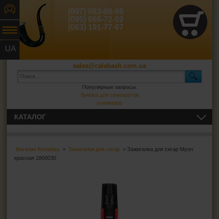
(097) 083-86-66
(095) 666-72-02
(063) 191-77-67
UA
RU
sales@calabash.com.ua
Популярные запросы:
бумага для самокруток
хьюмидор
КАТАЛОГ
ТРУБКИ И ВСЁ ДЛЯ НИХ
Магазин Калабаш
>
Зажигалки для сигар
> Зажигалка для сигар Myon
СИГАРЫ, СИГАРИЛЛЫ И ВСЁ ДЛЯ НИХ
красная 1800030
Пепельницы для сигар
Зажигалки для сигар
Футляры для сигар
Гильотины для сигар