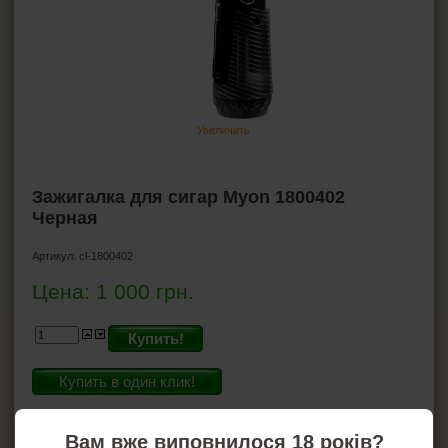
Ножницы для сигар
Хьюмидоры
Гигрометр для хьюмидора
Увлажнители для хьюмидора
Пирсеры для сигар
Увеличить
ВСЁ ДЛЯ СИГАРЕТ И САМОКРУТОК
Зажигалка для сигар Myon 1800402
Черная
ЗАЖИГАЛКИ
Артикул:
cl-1800402
ПЕПЕЛЬНИЦЫ
Цена:
1 000
грн.
HEADSHOP (ХЭДШОП)
Купить!
КАЛЬЯНЫ И ВСЁ ДЛЯ НИХ
Купить в один клик!
На складе: 2
Вам вже виповнилося 18 років?