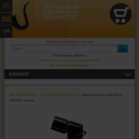
(097) 083-86-66
(095) 666-72-02
(063) 191-77-67
UA
RU
sales@calabash.com.ua
Популярные запросы:
деревянные трубки для курения травы
металлические гриндеры
КАТАЛОГ
ТРУБКИ И ВСЁ ДЛЯ НИХ
Магазин Калабаш
>
Зажигалки для сигар
> Зажигалка для сигар Myon
СИГАРЫ, СИГАРИЛЛЫ И ВСЁ ДЛЯ НИХ
1800402 Черная
Пепельницы для сигар
Зажигалки для сигар
Футляры для сигар
Гильотины для сигар