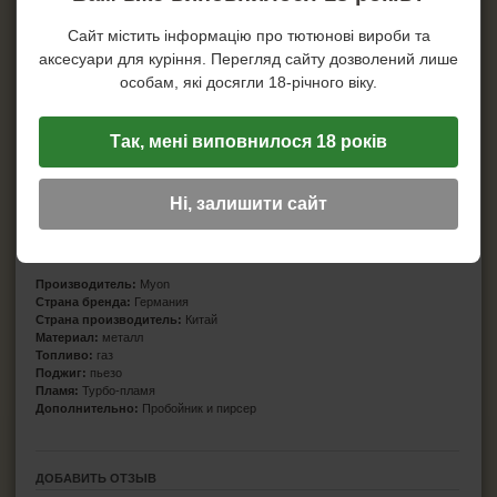
Сайт містить інформацію про тютюнові вироби та
аксесуари для куріння. Перегляд сайту дозволений лише
особам, які досягли 18-річного віку.
Так, мені виповнилося 18 років
Ні, залишити сайт
Характеристики
Производитель:
Myon
Страна бренда:
Германия
Страна производитель:
Китай
Материал:
металл
Топливо:
газ
Поджиг:
пьезо
Пламя:
Турбо-пламя
Дополнительно:
Пробойник и пирсер
ДОБАВИТЬ ОТЗЫВ