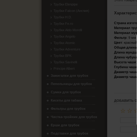
Этого товара 
Трубки Elenpipe
Трубки Falcon (Англия)
Характерис
Трубки H.D.
Страна
изгот
Трубки Fe.ro
Материал
тр
Трубки Aldo Morelli
Материал
му
Трубки Angelo
Фильтр
:
9 мм
Цвет
:
красны
Трубки Atomic
Общая
длина
Трубки Adventure
Длина
мундш
Трубки BPK
Длина
чубук
Высота
чаши
Трубки Savinelli
Глубина
чаш
Principe Albert
Диаметр
чаш
Зажигалки для трубок
Диаметр
чаш
Пепельницы для трубок
Сумки для трубок
Кисеты для табака
ДОБАВИТЬ 
Фильтры для трубок
☆
☆
Чистка-тройник для трубок
Ерши для трубок
Подставки для трубок