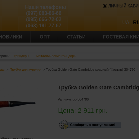
ЛИЧНЫЙ КАБИ
Наши телефоны
(097) 083-86-66
(095) 666-72-02
UA
R
(063) 191-77-67
НОВИНКИ
ОПТ
СТАТЬИ
ГОСТЕВАЯ КН
просы:
гриндеры
металлические гриндеры
баш
>
Трубки для курения
> Трубка Golden Gate Cambridge красный (Фильтр) 304790
Трубка Golden Gate Cambrid
Артикул:
gg-304790
Цена:
2 911
грн.
Сообщить о поступлении!