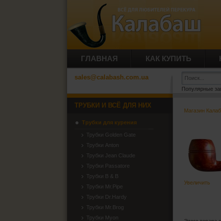
ГЛАВНАЯ
КАК КУПИТЬ
sales@calabash.com.ua
Популярные за
ТРУБКИ И ВСЁ ДЛЯ НИХ
Магазин Кала
Трубки для курения
Трубки Golden Gate
Трубки Anton
Трубки Jean Claude
Трубки Passatore
Трубки B & B
Увеличить
Трубки Mr.Pipe
Трубки Dr.Hardy
Трубки Mr.Brog
Трубки Myon