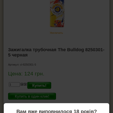
Чистка-тройник для трубок
Ерши для трубок
Подставки для трубок
Ример для трубки
Увеличить
Средства для ухода за трубкой
СИГАРЫ, СИГАРИЛЛЫ И ВСЁ ДЛЯ НИХ
Зажигалка трубочная The Bulldog 8250301-
5 черная
ВСЁ ДЛЯ СИГАРЕТ И САМОКРУТОК
Артикул:
cl-8250301-5
ЗАЖИГАЛКИ
Цена:
124
грн.
ПЕПЕЛЬНИЦЫ
Купить!
HEADSHOP (ХЭДШОП)
Купить в один клик!
На складе: 20
КАЛЬЯНЫ И ВСЁ ДЛЯ НИХ
Вам вже виповнилося 18 років?