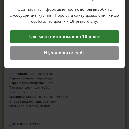
Сайт містить інформацію про тютюнові вироби та
аксесуари для куріння. Перегляд сайту дозволений лише
особам, які досягли 18-річного віку.
Так, мені виповнилося 18 років
Ні, залишити сайт
Характеристики
Производитель:
The Bulldog
Страна бренда:
Нидерланды
Страна производства:
Китай
Тип зажигалки:
для трубки
Тип топлива:
газ
Механизм запала:
пьезоэлектрический
Способ подачи газа:
обычный
Материал:
пластик, металл
ДОБАВИТЬ ОТЗЫВ