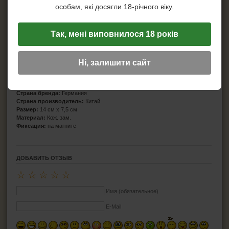
особам, які досягли 18-річного віку.
Так, мені виповнилося 18 років
Ні, залишити сайт
Характеристики
Производитель:
Atomic
Страна бренда:
Германия
Страна производитель:
Китай
Размер:
14 см х 7,5 см
Материал:
Кож. зам.
Фиксация:
на магните
ДОБАВИТЬ ОТЗЫВ
☆
☆
☆
☆
☆
Имя (обязательное)
E-Mail