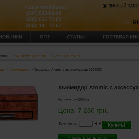
ЛИЧНЫЙ КАБИ
Наши телефоны
(097) 083-86-66
(095) 666-72-02
UA
R
(063) 191-77-67
НОВИНКИ
ОПТ
СТАТЬИ
ГОСТЕВАЯ КН
просы:
трубки для курения
купить гильотины
баш
>
Хьюмидоры
> Хьюмидор Atomic с аксессуарами 0258002
Хьюмидор Atomic с аксессуа
Артикул:
cl-0258002
Цена:
7 230
грн.
Количество:
Купить!
Купить в один клик!