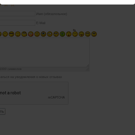
☆
☆
☆
Имя (обязательное)
E-Mail
1000
символов
аться на уведомления о новых отзывах
ть