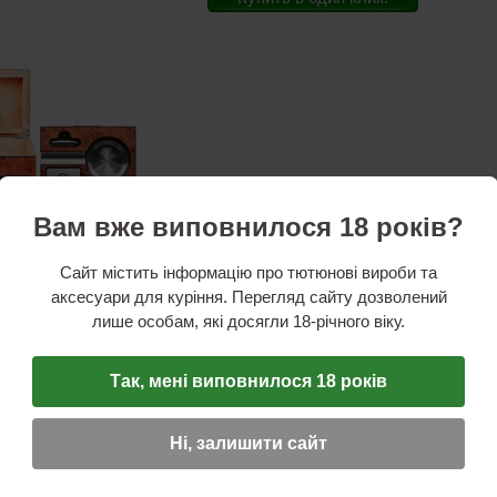
Вам вже виповнилося 18 років?
стики
Сайт містить інформацію про тютюнові вироби та
ль:
Atomic
аксесуари для куріння. Перегляд сайту дозволений
а:
Германия
зводитель:
Китай
лише особам, які досягли 18-річного віку.
ость:
20 сигар
утренний, аналоговый
др/шпон
Так, мені виповнилося 18 років
ная информация:
увлажнитель, пепельница, пирсер, гильотина
Ні, залишити сайт
ОТЗЫВ