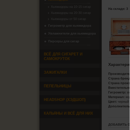
Хьюмидоры на 10-15 сигар
На складе: 3
Хьюмидоры на 20-30 сигар
Хьюмидоры от 50 сигар
Гигрометр для хьюмидора
Увлажнители для хьюмидора
Пирсеры для сигар
ВСЁ ДЛЯ СИГАРЕТ И
САМОКРУТОК
Характери
ЗАЖИГАЛКИ
Производите
Страна бренд
Страна прои
ПЕПЕЛЬНИЦЫ
Вместительн
Гигрометр:
вн
Материал:
ке
HEADSHOP (ХЭДШОП)
Цвет:
черный
Дополнитель
КАЛЬЯНЫ И ВСЁ ДЛЯ НИХ
ДОБАВИТЬ 