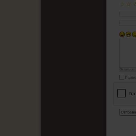
☆
☆
Осталось:
Подпис
Отправи