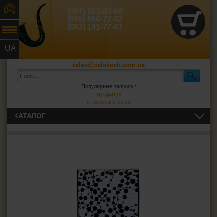
(097) 083-86-66
(095) 666-72-02
(063) 191-77-67
UA
RU
sales@calabash.com.ua
Популярные запросы:
мундштук
стеклянные бонги
КАТАЛОГ
ТРУБКИ И ВСЁ ДЛЯ НИХ
СИГАРЫ, СИГАРИЛЛЫ И ВСЁ ДЛЯ НИХ
ВСЁ ДЛЯ СИГАРЕТ И САМОКРУТОК
Сигаретная бумага
Фильтры для самокруток