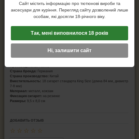
Сайт містить інформацію про тютюнові вироби та
аксесуари для куріння. Перегляд сайту дозволений лише
особам, які досягли 18-річного віку.
Так, мені виповнилося 18 років
Ні, залишити сайт
Характеристики
Производитель:
Atomic
Страна бренда:
Германия
Страна производство:
Китай
Вместительность:
18 сигарет стандарта King Size (длина 84 мм, диаметр
7-8 мм)
Материал:
металл, кожзам
Фиксация сигарет:
на резинке
Размеры:
9,5 х 8,0 см
ДОБАВИТЬ ОТЗЫВ
☆
☆
☆
☆
☆