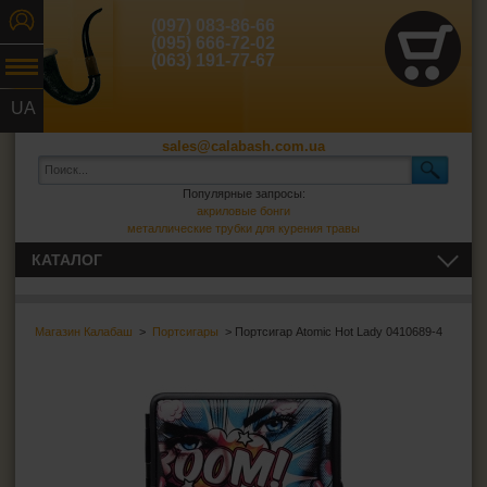
(097) 083-86-66
(095) 666-72-02
(063) 191-77-67
UA
RU
sales@calabash.com.ua
Популярные запросы:
акриловые бонги
металлические трубки для курения травы
КАТАЛОГ
ТРУБКИ И ВСЁ ДЛЯ НИХ
Магазин Калабаш
>
Портсигары
> Портсигар Atomic Hot Lady 0410689-4
СИГАРЫ, СИГАРИЛЛЫ И ВСЁ ДЛЯ НИХ
ВСЁ ДЛЯ СИГАРЕТ И САМОКРУТОК
Сигаретная бумага
Фильтры для самокруток