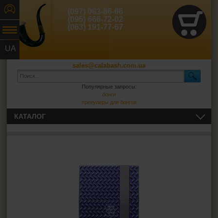
(097) 083-86-66
(095) 666-72-02
(063) 191-77-67
UA
RU
sales@calabash.com.ua
Популярные запросы:
бонги
прекулеры для бонгов
КАТАЛОГ
ТРУБКИ И ВСЁ ДЛЯ НИХ
СИГАРЫ, СИГАРИЛЛЫ И ВСЁ ДЛЯ НИХ
ВСЁ ДЛЯ СИГАРЕТ И САМОКРУТОК
Сигаретная бумага
Фильтры для самокруток