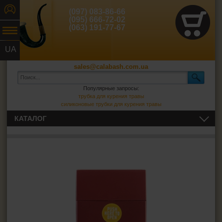
(097) 083-86-66
(095) 666-72-02
(063) 191-77-67
UA
RU
sales@calabash.com.ua
Популярные запросы:
трубка для курения травы
силиконовые трубки для курения травы
КАТАЛОГ
ТРУБКИ И ВСЁ ДЛЯ НИХ
СИГАРЫ, СИГАРИЛЛЫ И ВСЁ ДЛЯ НИХ
ВСЁ ДЛЯ СИГАРЕТ И САМОКРУТОК
Сигаретная бумага
Фильтры для самокруток