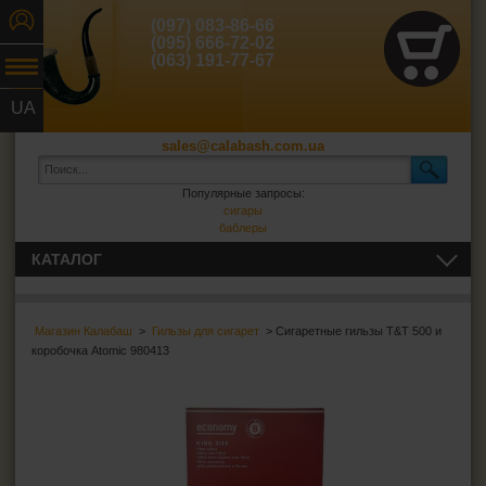
(097) 083-86-66
(095) 666-72-02
(063) 191-77-67
UA
RU
sales@calabash.com.ua
Популярные запросы:
сигары
баблеры
КАТАЛОГ
ТРУБКИ И ВСЁ ДЛЯ НИХ
Магазин Калабаш
>
Гильзы для сигарет
> Сигаретные гильзы T&T 500 и
СИГАРЫ, СИГАРИЛЛЫ И ВСЁ ДЛЯ НИХ
коробочка Atomic 980413
ВСЁ ДЛЯ СИГАРЕТ И САМОКРУТОК
Сигаретная бумага
Фильтры для самокруток