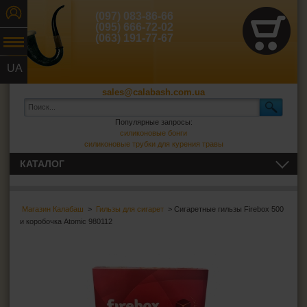
(097) 083-86-66
(095) 666-72-02
(063) 191-77-67
UA
RU
sales@calabash.com.ua
Популярные запросы:
силиконовые бонги
силиконовые трубки для курения травы
КАТАЛОГ
ТРУБКИ И ВСЁ ДЛЯ НИХ
Магазин Калабаш
>
Гильзы для сигарет
> Сигаретные гильзы Firebox 500
СИГАРЫ, СИГАРИЛЛЫ И ВСЁ ДЛЯ НИХ
и коробочка Atomic 980112
ВСЁ ДЛЯ СИГАРЕТ И САМОКРУТОК
Сигаретная бумага
Фильтры для самокруток