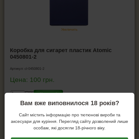
Гильзы для сигарет
Машинки для гильз
Машинки для самокруток
Мундштуки
Увеличить
Портсигары
Коробка для сигарет
Коробка для сигарет пластик Atomic
Машинки для резки табака
0450801-2
ЗАЖИГАЛКИ
Артикул:
cl-0450801-2
Цена:
100
грн.
ПЕПЕЛЬНИЦЫ
Купить!
HEADSHOP (ХЭДШОП)
Вам вже виповнилося 18 років?
Купить в один клик!
КАЛЬЯНЫ И ВСЁ ДЛЯ НИХ
Сайт містить інформацію про тютюнові вироби та
На складе: 37
аксесуари для куріння. Перегляд сайту дозволений лише
особам, які досягли 18-річного віку.
Характеристики