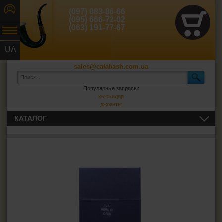
(097) 083-86-66
(095) 666-72-02
(063) 191-77-67
UA
RU
sales@calabash.com.ua
Популярные запросы:
хьюмидор
джоинты
КАТАЛОГ
ТРУБКИ И ВСЁ ДЛЯ НИХ
СИГАРЫ, СИГАРИЛЛЫ И ВСЁ ДЛЯ НИХ
ВСЁ ДЛЯ СИГАРЕТ И САМОКРУТОК
Сигаретная бумага
Фильтры для самокруток