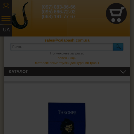
(097) 083-86-66
(095) 666-72-02
(063) 191-77-67
UA
RU
sales@calabash.com.ua
Популярные запросы:
пепельницы
металлические трубки для курения травы
КАТАЛОГ
ТРУБКИ И ВСЁ ДЛЯ НИХ
СИГАРЫ, СИГАРИЛЛЫ И ВСЁ ДЛЯ НИХ
ВСЁ ДЛЯ СИГАРЕТ И САМОКРУТОК
Сигаретная бумага
Фильтры для самокруток