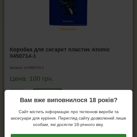
Гильзы для сигарет
Машинки для гильз
Машинки для самокруток
Мундштуки
Увеличить
Портсигары
Коробка для сигарет
Коробка для сигарет пластик Atomic
Машинки для резки табака
0450714-1
ЗАЖИГАЛКИ
Артикул:
cl-0450714-1
Цена:
100
грн.
ПЕПЕЛЬНИЦЫ
Купить!
HEADSHOP (ХЭДШОП)
Вам вже виповнилося 18 років?
Купить в один клик!
КАЛЬЯНЫ И ВСЁ ДЛЯ НИХ
Сайт містить інформацію про тютюнові вироби та
На складе: 18
аксесуари для куріння. Перегляд сайту дозволений лише
особам, які досягли 18-річного віку.
Характеристики