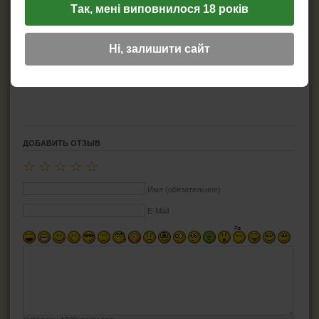
Изготовитель:
Так, мені виповнилося 18 років
Atomic
Вместимость:
для 20 сигарет
Материал:
Пластик
Довжина:
85 мм
Ні, залишити сайт
Дополнительная информация:
Автоматически-откидная
крышка
ДОБАВИТЬ ОТЗЫВ
☆
☆
☆
☆
☆
Имя (обязательное)
E-Mail