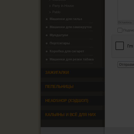
Party in House
Pablo
Машинки для гильз
Осталось:
Машинки для самокруток
Подпис
Мундштуки
Портсигары
Коробка для сигарет
Машинки для резки табака
Отправи
ЗАЖИГАЛКИ
ПЕПЕЛЬНИЦЫ
HEADSHOP (ХЭДШОП)
КАЛЬЯНЫ И ВСЁ ДЛЯ НИХ