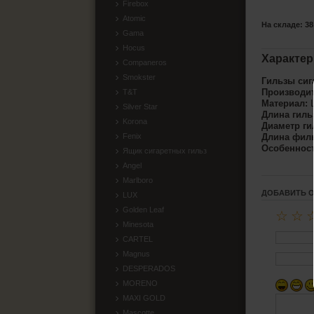
Firebox
Atomic
На складе: 38
Gama
Hocus
Характер
Companeros
Smokster
Гильзы сиг
Производи
T&T
Материал:
Silver Star
Длина гиль
Korona
Диаметр ги
Fenix
Длина фил
Особенност
Ящик сигаретных гильз
Angel
Marlboro
ДОБАВИТЬ 
LUX
Golden Leaf
☆
☆
Minesota
CARTEL
Magnus
DESPERADOS
MORENO
MAXI GOLD
Mascotte