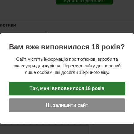
Купить в один клик!
истики
аретные производства:
Польша
тель:
Silver Star
Целлюлоза
Вам вже виповнилося 18 років?
зы с фильтром:
84 мм.
льзы:
8,1 мм.
ьтрующего картриджа:
24 мм.
Сайт містить інформацію про тютюнові вироби та
и:
с длинным фильтром
аксесуари для куріння. Перегляд сайту дозволений
лише особам, які досягли 18-річного віку.
ОТЗЫВ
Так, мені виповнилося 18 років
☆
☆
☆
Имя (обязательное)
Ні, залишити сайт
E-Mail