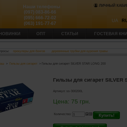
ЛИЧНЫЙ КАБИ
Наши телефоны
(097) 083-86-66
(095) 666-72-02
UA
R
(063) 191-77-67
НОВИНКИ
ОПТ
СТАТЬИ
ГОСТЕВАЯ КН
просы:
прекулеры для бонгов
деревянные трубки для курения травы
баш
>
Гильзы для сигарет
> Гильзы для сигарет SILVER STAR LONG 200
Гильзы для сигарет SILVER
Артикул:
ss-300200L
Цена:
75
грн.
Количество:
Купить!