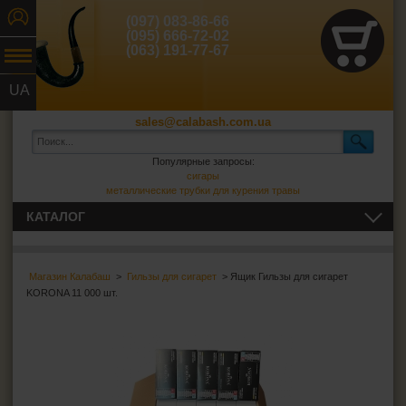
(097) 083-86-66
(095) 666-72-02
(063) 191-77-67
UA
RU
sales@calabash.com.ua
Популярные запросы:
сигары
металлические трубки для курения травы
КАТАЛОГ
ТРУБКИ И ВСЁ ДЛЯ НИХ
Магазин Калабаш
>
Гильзы для сигарет
> Ящик Гильзы для сигарет
СИГАРЫ, СИГАРИЛЛЫ И ВСЁ ДЛЯ НИХ
KORONA 11 000 шт.
ВСЁ ДЛЯ СИГАРЕТ И САМОКРУТОК
Сигаретная бумага
Фильтры для самокруток