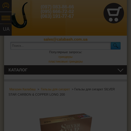
(097) 083-86-66
(095) 666-72-02
(063) 191-77-67
UA
RU
sales@calabash.com.ua
Популярные запросы:
гриндеры
пластиковые гриндеры
КАТАЛОГ
ТРУБКИ И ВСЁ ДЛЯ НИХ
Магазин Калабаш
>
Гильзы для сигарет
> Гильзы для сигарет SILVER
СИГАРЫ, СИГАРИЛЛЫ И ВСЁ ДЛЯ НИХ
STAR CARBON & COPPER LONG 200
ВСЁ ДЛЯ СИГАРЕТ И САМОКРУТОК
Сигаретная бумага
Фильтры для самокруток