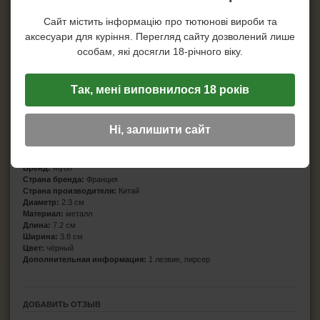
Сайт містить інформацію про тютюнові вироби та
аксесуари для куріння. Перегляд сайту дозволений лише
особам, які досягли 18-річного віку.
Так, мені виповнилося 18 років
Ні, залишити сайт
Характеристики
Бренд:
Myon
Страна бренда:
Франция
Страна производителя:
Китай
Диаметр:
2.3 см
Материал:
металл
Длина:
7.2 см
Ширина:
3.8 см
Цвет:
чёрный
Дополнительная информация:
1 лезвие, пирсер
ДОБАВИТЬ ОТЗЫВ