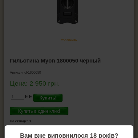
Ножницы для сигар
Хьюмидоры
Гигрометр для хьюмидора
Увлажнители для хьюмидора
Пирсеры для сигар
Увеличить
ВСЁ ДЛЯ СИГАРЕТ И САМОКРУТОК
Гильотина Myon 1800050 черный
ЗАЖИГАЛКИ
Артикул:
cl-1800050
Цена:
2 950
грн.
ПЕПЕЛЬНИЦЫ
HEADSHOP (ХЭДШОП)
Купить!
Купить в один клик!
КАЛЬЯНЫ И ВСЁ ДЛЯ НИХ
На складе: 3
Вам вже виповнилося 18 років?