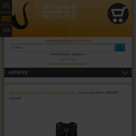
(097) 083-86-66
(095) 666-72-02
(063) 191-77-67
UA
RU
sales@calabash.com.ua
Популярные запросы:
портсигары
пластиковые гриндеры
КАТАЛОГ
ТРУБКИ И ВСЁ ДЛЯ НИХ
Магазин Калабаш
>
Гильотины для сигар
> Гильотина Myon 1800050
СИГАРЫ, СИГАРИЛЛЫ И ВСЁ ДЛЯ НИХ
черный
Пепельницы для сигар
Зажигалки для сигар
Футляры для сигар
Гильотины для сигар