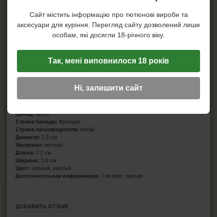
Сайт містить інформацію про тютюнові вироби та
аксесуари для куріння. Перегляд сайту дозволений лише
особам, які досягли 18-річного віку.
Так, мені виповнилося 18 років
Ні, залишити сайт
Характеристики
Бренд:
Myon
Страна бренда:
Франция
Страна производителя:
Китай
Диаметр:
2.3 см
Материал:
металл
Длина:
7.2 см
Ширина:
3.8 см
Цвет:
чёрный, жёлтый
Дополнительная информация:
1 лезвие, пирсер
ДОБАВИТЬ ОТЗЫВ