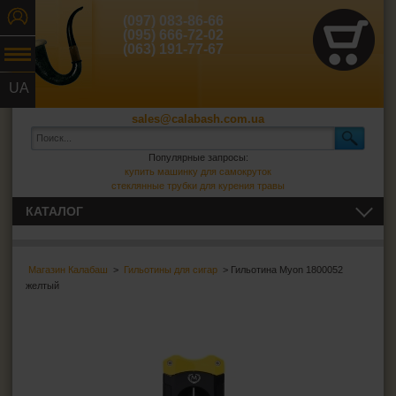
(097) 083-86-66
(095) 666-72-02
(063) 191-77-67
UA
RU
sales@calabash.com.ua
Популярные запросы:
купить машинку для самокруток
стеклянные трубки для курения травы
КАТАЛОГ
ТРУБКИ И ВСЁ ДЛЯ НИХ
Магазин Калабаш
>
Гильотины для сигар
> Гильотина Myon 1800052
СИГАРЫ, СИГАРИЛЛЫ И ВСЁ ДЛЯ НИХ
желтый
Пепельницы для сигар
Зажигалки для сигар
Футляры для сигар
Гильотины для сигар