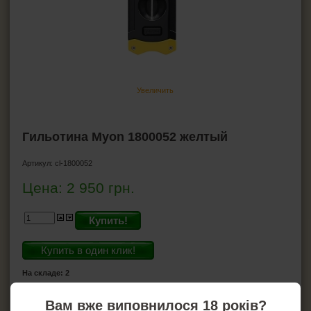
Ножницы для сигар
Хьюмидоры
Гигрометр для хьюмидора
Увлажнители для хьюмидора
Пирсеры для сигар
Увеличить
ВСЁ ДЛЯ СИГАРЕТ И САМОКРУТОК
Гильотина Myon 1800052 желтый
ЗАЖИГАЛКИ
Артикул:
cl-1800052
Цена:
2 950
грн.
ПЕПЕЛЬНИЦЫ
HEADSHOP (ХЭДШОП)
Купить!
Купить в один клик!
КАЛЬЯНЫ И ВСЁ ДЛЯ НИХ
На складе: 2
Вам вже виповнилося 18 років?