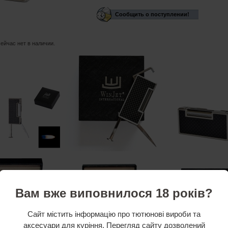
Сообщить о поступлении!
сейчас нет в наличии.
Вам вже виповнилося 18 років?
Сайт містить інформацію про тютюнові вироби та
аксесуари для куріння. Перегляд сайту дозволений