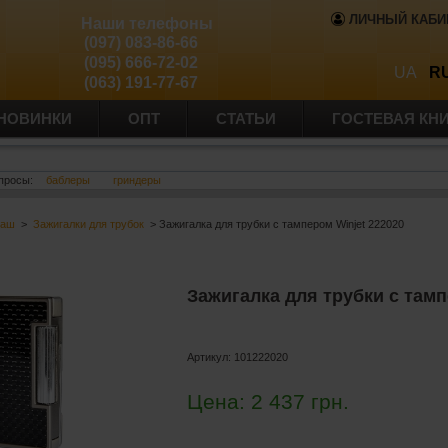
ЛИЧНЫЙ КАБИ
Наши телефоны
(097) 083-86-66
(095) 666-72-02
UA
R
(063) 191-77-67
НОВИНКИ
ОПТ
СТАТЬИ
ГОСТЕВАЯ КН
просы:
баблеры
гриндеры
баш
>
Зажигалки для трубок
> Зажигалка для трубки с тампером Winjet 222020
Зажигалка для трубки с тамп
Артикул:
101222020
Цена:
2 437
грн.