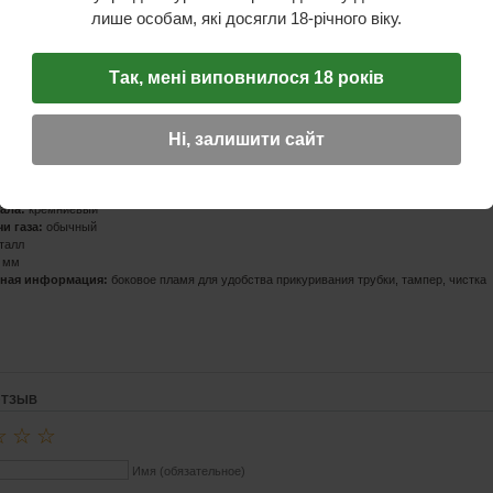
лише особам, які досягли 18-річного віку.
Так, мені виповнилося 18 років
стики
:
WinJet
Ні, залишити сайт
а:
Германия
овитель
: Китай
ки
: для трубки
газ
ала:
кремниевый
и газа:
обычный
талл
 мм
ная информация:
боковое пламя для удобства прикуривания трубки, тампер, чистка
ОТЗЫВ
☆
☆
☆
Имя (обязательное)