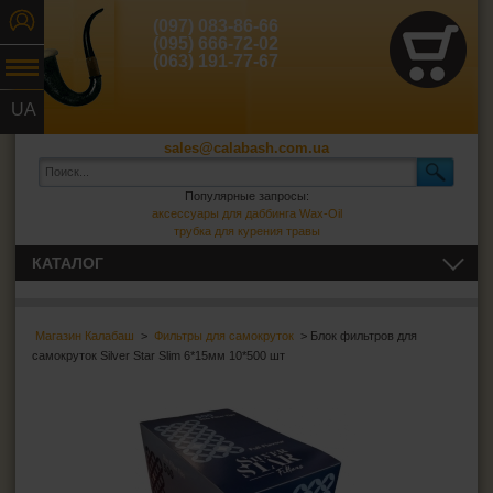
(097) 083-86-66
(095) 666-72-02
(063) 191-77-67
UA
RU
sales@calabash.com.ua
Популярные запросы:
аксессуары для даббинга Wax-Oil
трубка для курения травы
КАТАЛОГ
ТРУБКИ И ВСЁ ДЛЯ НИХ
Магазин Калабаш
>
Фильтры для самокруток
> Блок фильтров для
СИГАРЫ, СИГАРИЛЛЫ И ВСЁ ДЛЯ НИХ
самокруток Silver Star Slim 6*15мм 10*500 шт
ВСЁ ДЛЯ СИГАРЕТ И САМОКРУТОК
Сигаретная бумага
Фильтры для самокруток