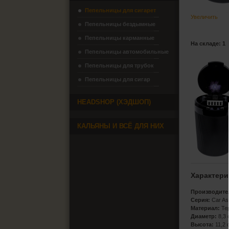
Пепельницы для сигарет
Увеличить
Пепельницы бездымные
Пепельницы карманные
На складе: 1
Пепельницы автомобильные
Пепельницы для трубок
Пепельницы для сигар
HEADSHOP (ХЭДШОП)
КАЛЬЯНЫ И ВСЁ ДЛЯ НИХ
Характери
Производите
Серия:
Car As
Материал:
Те
Диаметр:
8,3 
Высота:
11,2 