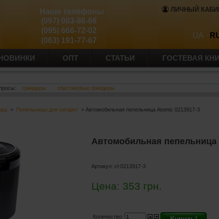
ЛИЧНЫЙ КАБИ
Наши телефоны
(097) 083-86-66
(095) 666-72-02
UA
R
(063) 191-77-67
НОВИНКИ
ОПТ
СТАТЬИ
ГОСТЕВАЯ КН
просы:
гриндеры
пластиковые гриндеры
баш
>
Пепельницы для сигарет
> Автомобильная пепельница Atomic 0213917-3
Автомобильная пепельница 
Артикул:
cl-0213917-3
Цена:
353
грн.
Количество:
Купить!