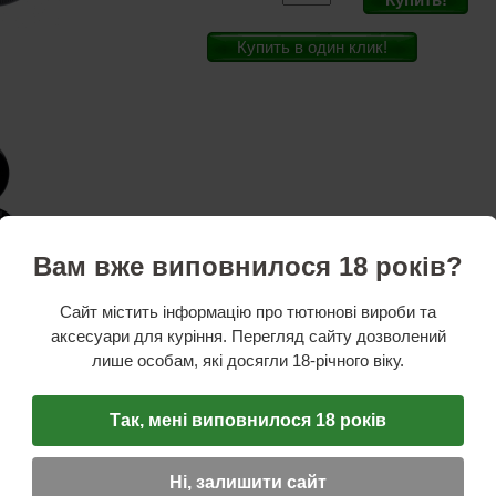
Купить в один клик!
Вам вже виповнилося 18 років?
Сайт містить інформацію про тютюнові вироби та
аксесуари для куріння. Перегляд сайту дозволений
лише особам, які досягли 18-річного віку.
стики
ль:
Atomic
Так, мені виповнилося 18 років
htray
рмостойкий пластик
см
Ні, залишити сайт
см