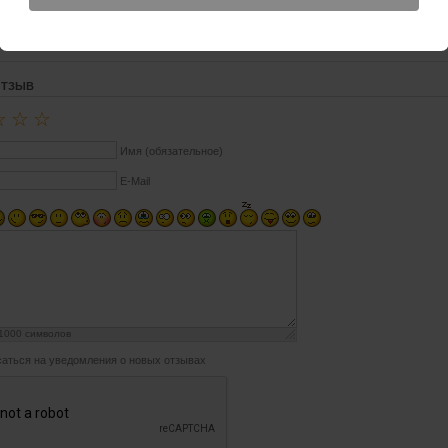
но:
LED подсветка
ОТЗЫВ
☆
☆
☆
Имя (обязательное)
E-Mail
1000
символов
аться на уведомления о новых отзывах