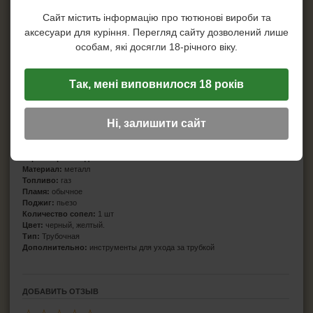
Сайт містить інформацію про тютюнові вироби та
аксесуари для куріння. Перегляд сайту дозволений лише
особам, які досягли 18-річного віку.
Так, мені виповнилося 18 років
Ні, залишити сайт
Производитель:
Myon
Страна бренда:
Франция
Страна производитель:
Китай
Материал:
металл
Топливо:
газ
Пламя:
обычное
Поджиг:
пьезо
Количество сопел:
1 шт
Цвет:
черный, желтый.
Тип:
Трубочная
Дополнительно:
инструменты для ухода за трубкой
ДОБАВИТЬ ОТЗЫВ