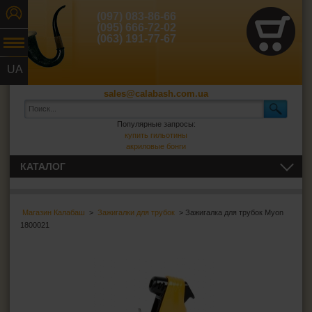
(097) 083-86-66
(095) 666-72-02
(063) 191-77-67
UA
RU
sales@calabash.com.ua
Популярные запросы:
купить гильотины
акриловые бонги
КАТАЛОГ
ТРУБКИ И ВСЁ ДЛЯ НИХ
Трубки для курения
Магазин Калабаш
>
Зажигалки для трубок
> Зажигалка для трубок Myon
1800021
Зажигалки для трубок
Пепельницы для трубок
Сумки для трубок
Кисеты для табака
Фильтры для трубок