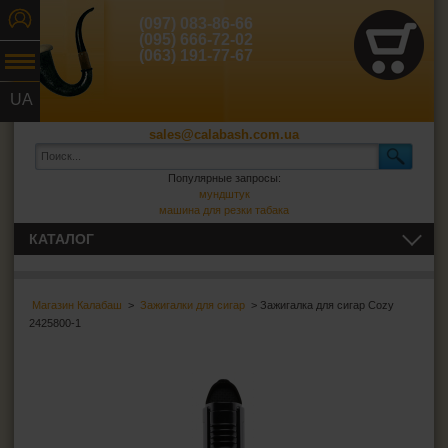
(097) 083-86-66
(095) 666-72-02
(063) 191-77-67
UA
RU
sales@calabash.com.ua
Популярные запросы:
мундштук
машина для резки табака
КАТАЛОГ
ТРУБКИ И ВСЁ ДЛЯ НИХ
Магазин Калабаш
>
Зажигалки для сигар
> Зажигалка для сигар Cozy
СИГАРЫ, СИГАРИЛЛЫ И ВСЁ ДЛЯ НИХ
2425800-1
Пепельницы для сигар
Зажигалки для сигар
Футляры для сигар
Гильотины для сигар