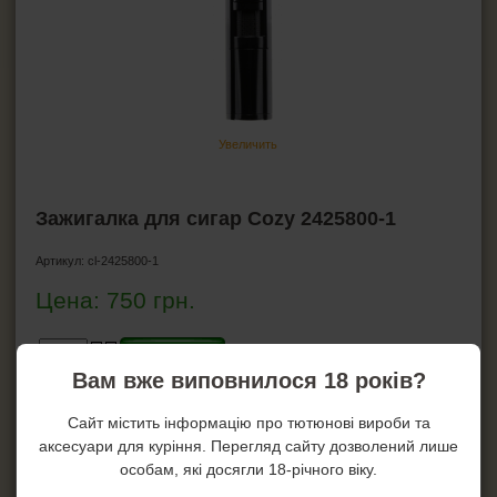
Ножницы для сигар
Хьюмидоры
Гигрометр для хьюмидора
Увлажнители для хьюмидора
Пирсеры для сигар
Увеличить
ВСЁ ДЛЯ СИГАРЕТ И САМОКРУТОК
Зажигалка для сигар Cozy 2425800-1
ЗАЖИГАЛКИ
Артикул:
cl-2425800-1
Цена:
750
грн.
ПЕПЕЛЬНИЦЫ
HEADSHOP (ХЭДШОП)
Купить!
Вам вже виповнилося 18 років?
Купить в один клик!
КАЛЬЯНЫ И ВСЁ ДЛЯ НИХ
Сайт містить інформацію про тютюнові вироби та
На складе: 3
аксесуари для куріння. Перегляд сайту дозволений лише
особам, які досягли 18-річного віку.
Характеристики