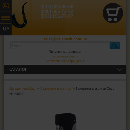
(097) 083-86-66
(095) 666-72-02
(063) 191-77-67
UA
RU
sales@calabash.com.ua
Популярные запросы:
акриловые бонги
металлические гриндеры
КАТАЛОГ
ТРУБКИ И ВСЁ ДЛЯ НИХ
Магазин Калабаш
>
Зажигалки для сигар
> Зажигалка для сигар Cozy
СИГАРЫ, СИГАРИЛЛЫ И ВСЁ ДЛЯ НИХ
2414000-1
Пепельницы для сигар
Зажигалки для сигар
Футляры для сигар
Гильотины для сигар