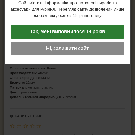
Сайт містить інформацію про тютюнові вироби та
аксесуари для куріння. Перегляд сайту дозволений лише
особам, які досягли 18-річного віку.
Так, мені виповнилося 18 років
Ні, залишити сайт
Характеристики
Страна изготовитель:
Китай
Производитель:
Atomic
Страна бренда:
Германия
Диаметр:
22 мм
Материал:
металл, пластик
Цвет
: хром сатин
Дополнительная информация:
2 лезвия
ДОБАВИТЬ ОТЗЫВ
☆
☆
☆
☆
☆