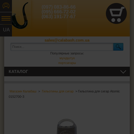
(097) 083-86-66
(095) 666-72-02
(063) 191-77-67
UA
RU
sales@calabash.com.ua
Популярные запросы:
мундштук
портсигары
КАТАЛОГ
ТРУБКИ И ВСЁ ДЛЯ НИХ
Магазин Калабаш
>
Гильотины для сигар
> Гильотина для сигар Atomic
СИГАРЫ, СИГАРИЛЛЫ И ВСЁ ДЛЯ НИХ
0152700-3
Пепельницы для сигар
Зажигалки для сигар
Футляры для сигар
Гильотины для сигар