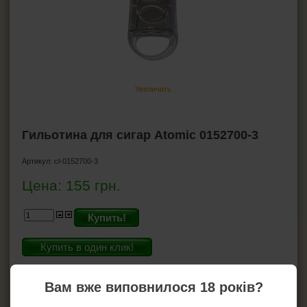
Ножницы для сигар
Хьюмидоры
Гигрометр для хьюмидора
Увлажнители для хьюмидора
Пирсеры для сигар
Увеличить
ВСЁ ДЛЯ СИГАРЕТ И САМОКРУТОК
Гильотина для сигар Atomic 0152700-3
ЗАЖИГАЛКИ
Артикул:
cl-0152700-3
Цена:
155
грн.
ПЕПЕЛЬНИЦЫ
HEADSHOP (ХЭДШОП)
Купить!
Купить в один клик!
КАЛЬЯНЫ И ВСЁ ДЛЯ НИХ
На складе: 3
Вам вже виповнилося 18 років?