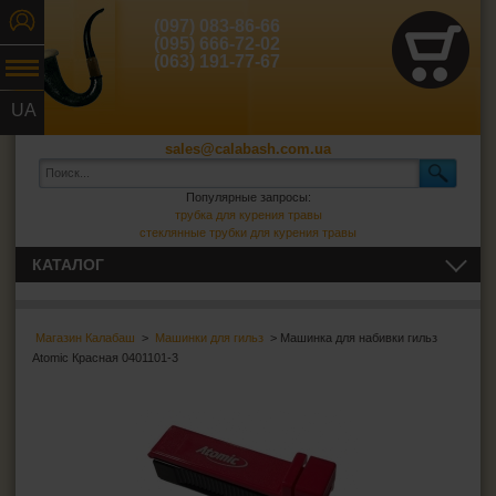
(097) 083-86-66
(095) 666-72-02
(063) 191-77-67
UA
RU
sales@calabash.com.ua
Популярные запросы:
трубка для курения травы
стеклянные трубки для курения травы
КАТАЛОГ
ТРУБКИ И ВСЁ ДЛЯ НИХ
Магазин Калабаш
>
Машинки для гильз
> Машинка для набивки гильз
СИГАРЫ, СИГАРИЛЛЫ И ВСЁ ДЛЯ НИХ
Atomic Красная 0401101-3
ВСЁ ДЛЯ СИГАРЕТ И САМОКРУТОК
Сигаретная бумага
Фильтры для самокруток