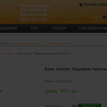
ЛИЧНЫЙ КАБИ
Наши телефоны
(097) 083-86-66
(095) 666-72-02
UA
R
(063) 191-77-67
НОВИНКИ
ОПТ
СТАТЬИ
ГОСТЕВАЯ КН
просы:
бумага для самокруток
прекулеры для бонгов
баш
>
Бонги
> Бонг Atomic Пацифик Красный 0212651-10
Бонг Atomic Пацифик Красны
Артикул:
cl-0212651-10
Цена:
365
грн.
Количество:
Купить!