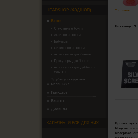
HEADSHOP (ХЭДШОП)
Увеличить
Бонги
На складе: 9
Стеклянные бонги
Акриловые бонги
Баблеры
Силиконовые бонги
Аксессуары для бонгов
Прекулеры для бонгов
Аксессуары для даббинга
Wax-Oil
Трубка для курения
маленькие
Гриндеры
Бланты
Джоинты
КАЛЬЯНЫ И ВСЁ ДЛЯ НИХ
Производите
Модель:
мин
Материал:
ак