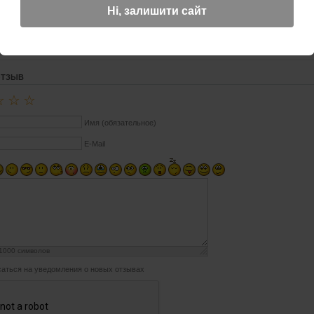
 с рисунком пацифик
Ні, залишити сайт
фик
м
ОТЗЫВ
☆
☆
☆
Имя (обязательное)
E-Mail
1000
символов
аться на уведомления о новых отзывах