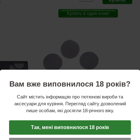
Купить в один клик!
Вам вже виповнилося 18 років?
Сайт містить інформацію про тютюнові вироби та
аксесуари для куріння. Перегляд сайту дозволений
лише особам, які досягли 18-річного віку.
ПРИ ПОКУПКЕ ЭТОГО ТОВАРА
НАБОР ИЗ ПЯТИ МЕТАЛЛИЧЕСК
ль:
Atomic
Так, мені виповнилося 18 років
и
рил