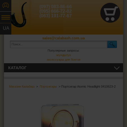
(097) 083-86-66
(095) 666-72-02
(063) 191-77-67
UA
RU
sales@calabash.com.ua
Популярные запросы:
мундштук
аксессуары для бонгов
КАТАЛОГ
ТРУБКИ И ВСЁ ДЛЯ НИХ
Магазин Калабаш
>
Портсигары
> Портсигар Atomic Headlight 0410623-2
СИГАРЫ, СИГАРИЛЛЫ И ВСЁ ДЛЯ НИХ
ВСЁ ДЛЯ СИГАРЕТ И САМОКРУТОК
Сигаретная бумага
Фильтры для самокруток