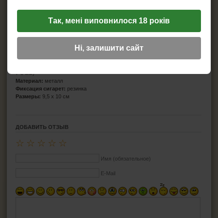
Так, мені виповнилося 18 років
Производитель:
Atomic
Ні, залишити сайт
Страна бренда:
Германия
Страна производитель:
Китай
Вместительность:
18 сигарет стандарта King Size (длина 84 мм, диаметр
7-8 мм)
Материал:
металл
Фиксация сигарет:
резинка
Размеры:
9,5 х 10 см
ДОБАВИТЬ ОТЗЫВ
☆
☆
☆
☆
☆
Имя (обязательное)
E-Mail